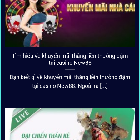
Tìm hiểu về khuyến mãi thắng liền thưởng đậm
tại casino New88
Bạn biết gì về khuyến mãi thắng liền thưởng đậm
tại casino New88. Ngoài ra [...]