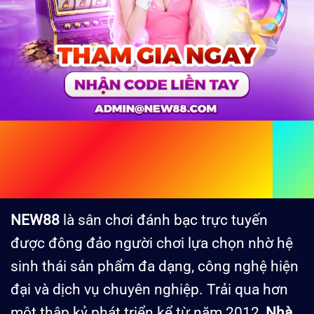
NEW88 – New88.Com Sòng Bạc
Trực Tuyến Đỉnh Cao Hàng Đầu
Châu Á
NEW88
là sân chơi
đánh bạc trực tuyến
được đông đảo người chơi lựa chọn nhờ hệ
sinh thái sản phẩm đa dạng, công nghệ hiện
đại và dịch vụ chuyên nghiệp. Trải qua hơn
một thập kỷ phát triển kể từ năm 2012,
Nhà