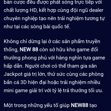
bàn cược đều được phát sóng trực tiếp với
chất lượng HD, kết hợp cùng đội ngũ dealer
chuyên nghiệp tạo nên trải nghiệm tương tự
như tại các sòng bài quốc tế.
Không chỉ dừng lại ở các sản phẩm truyền
thống,
NEW 88
còn sở hữu kho game đổi
thưởng phong phú với hàng nghìn tựa game
hấp dẫn. Người chơi có thể tham gia săn
Jackpot giá trị lớn, thử sức cùng các phòng
bắn cá 3D hiện đại hoặc trải nghiệm nhiều
mini game giải trí với tỷ lệ trả thưởng tối ưu.
Một trong những yếu tố giúp
NEW88
tạo