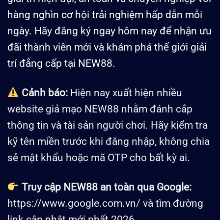
hàng nghìn cơ hội trải nghiệm hấp dẫn mỗi
ngày. Hãy đăng ký ngay hôm nay để nhận ưu
đãi thành viên mới và khám phá thế giới giải
trí đẳng cấp tại NEW88.
Cảnh báo:
Hiện nay xuất hiện nhiều
website giả mạo NEW88 nhằm đánh cắp
thông tin và tài sản người chơi. Hãy kiểm tra
kỹ tên miền trước khi đăng nhập, không chia
sẻ mật khẩu hoặc mã OTP cho bất kỳ ai.
Truy cập NEW88 an toàn qua Google:
https://www.google.com.vn/
và tìm đường
link cập nhật mới nhất 2026.