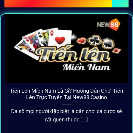
BÀI VIẾT MỚI CẬP NHẬT
Tiến Lên Miền Nam Là Gì? Hướng Dẫn Chơi Tiến
Lên Trực Tuyến Tại New88 Casino
Đa số mọi người đặc biệt là dân chơi cá cược sẽ
rất quen thuộc [...]