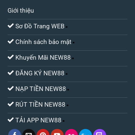
Giới thiệu
Sơ Đồ Trang WEB
Chính sách bảo mật
Khuyến Mãi NEW88
ĐĂNG KÝ NEW88
NẠP TIỀN NEW88
RÚT TIỀN NEW88
TẢI APP NEW88