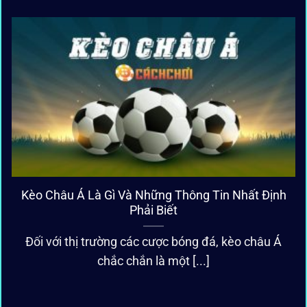
Kèo Châu Á Là Gì Và Những Thông Tin Nhất Định
Phải Biết
Đối với thị trường các cược bóng đá, kèo châu Á
chắc chắn là một [...]