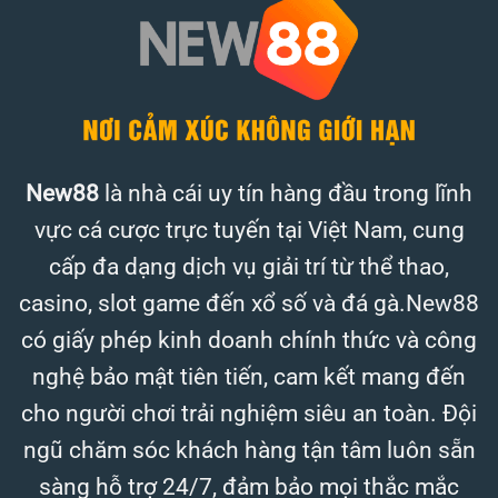
New88
là nhà cái uy tín hàng đầu trong lĩnh
vực cá cược trực tuyến tại Việt Nam, cung
cấp đa dạng dịch vụ giải trí từ thể thao,
casino, slot game đến xổ số và đá gà.New88
có giấy phép kinh doanh chính thức và công
nghệ bảo mật tiên tiến, cam kết mang đến
cho người chơi trải nghiệm siêu an toàn. Đội
ngũ chăm sóc khách hàng tận tâm luôn sẵn
sàng hỗ trợ 24/7, đảm bảo mọi thắc mắc