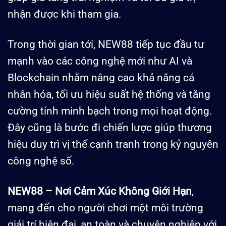
nhận được khi tham gia.
Trong thời gian tới, NEW88 tiếp tục đầu tư
mạnh vào các công nghệ mới như AI và
Blockchain nhằm nâng cao khả năng cá
nhân hóa, tối ưu hiệu suất hệ thống và tăng
cường tính minh bạch trong mọi hoạt động.
Đây cũng là bước đi chiến lược giúp thương
hiệu duy trì vị thế cạnh tranh trong kỷ nguyên
công nghệ số.
NEW88 – Nơi Cảm Xúc Không Giới Hạn
,
mang đến cho người chơi một môi trường
giải trí hiện đại, an toàn và chuyên nghiệp với