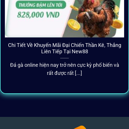
Chi Tiết Về Khuyến Mãi Đại Chiến Thần Kê, Thắng
Liên Tiếp Tại New88
Đá gà online hiện nay trở nên cực kỳ phổ biến và
rất được rất [...]