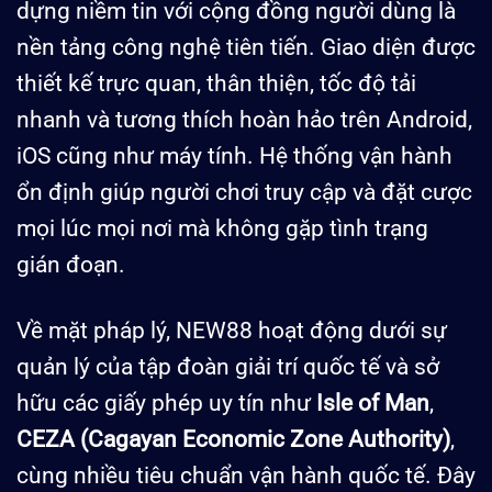
dựng niềm tin với cộng đồng người dùng là
nền tảng công nghệ tiên tiến. Giao diện được
thiết kế trực quan, thân thiện, tốc độ tải
nhanh và tương thích hoàn hảo trên Android,
iOS cũng như máy tính. Hệ thống vận hành
ổn định giúp người chơi truy cập và đặt cược
mọi lúc mọi nơi mà không gặp tình trạng
gián đoạn.
Về mặt pháp lý, NEW88 hoạt động dưới sự
quản lý của tập đoàn giải trí quốc tế và sở
hữu các giấy phép uy tín như
Isle of Man
,
CEZA (Cagayan Economic Zone Authority)
,
cùng nhiều tiêu chuẩn vận hành quốc tế. Đây