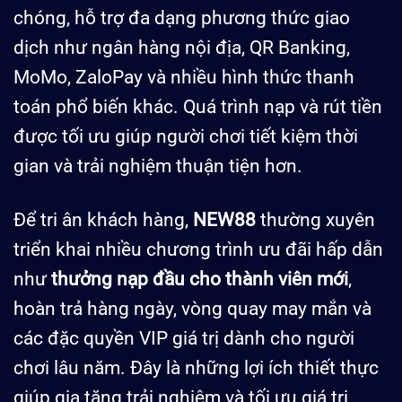
chóng, hỗ trợ đa dạng phương thức giao
dịch như ngân hàng nội địa, QR Banking,
MoMo, ZaloPay và nhiều hình thức thanh
toán phổ biến khác. Quá trình nạp và rút tiền
được tối ưu giúp người chơi tiết kiệm thời
gian và trải nghiệm thuận tiện hơn.
Để tri ân khách hàng,
NEW88
thường xuyên
triển khai nhiều chương trình ưu đãi hấp dẫn
như
thưởng nạp đầu cho thành viên mới
,
hoàn trả hàng ngày, vòng quay may mắn và
các đặc quyền VIP giá trị dành cho người
chơi lâu năm. Đây là những lợi ích thiết thực
giúp gia tăng trải nghiệm và tối ưu giá trị