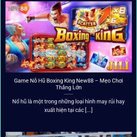
Game Nỗ Hũ Boxing King New88 – Mẹo Chơi
Thắng Lớn
Nổ hũ là một trong những loại hình may rủi hay
xuất hiện tại các [...]