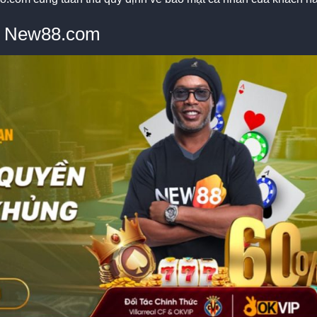
lý New88.com