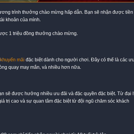
ơng trình thưởng chào mừng hấp dẫn. Bạn sẽ nhận được tiền
 tài khoản của mình.
được 1 triệu đồng thưởng chào mừng.
 khuyến mãi
đặc biệt dành cho người chơi. Đây có thể là các ư
 vòng quay may mắn, và nhiều hơn nữa.
n sẽ được hưởng nhiều ưu đãi và đặc quyền đặc biệt. Từ đại l
giá trị cao và sự quan tâm đặc biệt từ đội ngũ chăm sóc khách