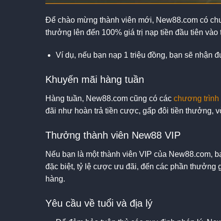
Để chào mừng thành viên mới, New88.com có chư
thưởng lên đến 100% giá trị nạp tiền đầu tiên vào
Ví dụ, nếu bạn nạp 1 triệu đồng, bạn sẽ nhận 
Khuyến mãi hàng tuần
Hàng tuần, New88.com cũng có các
chương trình
đãi như hoàn trả tiền cược, gấp đôi tiền thưởng,
Thưởng thành viên New88 VIP
Nếu bạn là một thành viên VIP của New88.com, bạ
đặc biệt, tỷ lệ cược ưu đãi, đến các phần thưởng 
hàng.
Yêu cầu về tuổi và địa lý