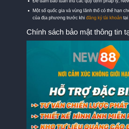
Để đảm bảo tuân thủ các quy định pháp lý, New8
Một số quốc gia và vùng lãnh thổ có thể hạn chế
của địa phương trước khi
đăng ký tài khoản
tạ
Chính sách bảo mật thông tin t