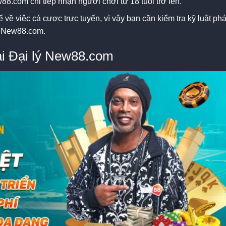
8.com chỉ tiếp nhận người chơi từ 18 tuổi trở lên.
 về việc cá cược trực tuyến, vì vậy bạn cần kiểm tra kỹ luật ph
i New88.com.
ại Đại lý New88.com