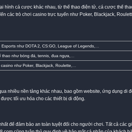
ại hình cá cược khác nhau, từ thể thao điện tử, cá cược thể tha
ến các trò chơi casino trực tuyến như Poker, Blackjack, Roulet
ấu Esports như DOTA 2, CS:GO, League of Legends,…
 thao như bóng đá, tennis, đua ngựa,…
 casino như Poker, Blackjack, Roulette,…
 qua nhiều nền tảng khác nhau, bao gồm website, ứng dụng di 
 được tối ưu hóa cho các thiết bị di động.
ất để đảm bảo an toàn tuyệt đối cho người chơi. Tất cả các g
8.com cũng tuân thủ quy định về bảo mật cá nhân của khách h