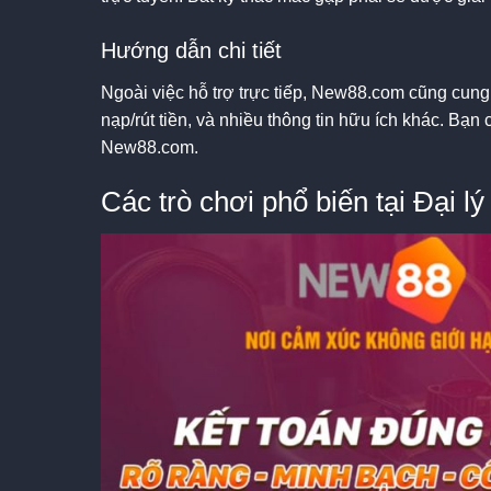
Hướng dẫn chi tiết
Ngoài việc hỗ trợ trực tiếp, New88.com cũng cung
nạp/rút tiền, và nhiều thông tin hữu ích khác. Bạn
New88.com.
Các trò chơi phổ biến tại Đại 