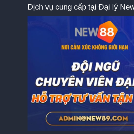
Dịch vụ cung cấp tại Đại lý N