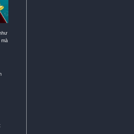
 như
y mà
m
t