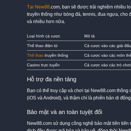
Tại New88
.com, bạn sẽ được trải nghiệm nhiều lo
truyền thống như bóng đá, tennis, đua ngựa, cho đ
và nhiều hơn nữa.
Loại hình cá cược
Mô tả
Thể thao điện tử
Cá cược vào các giải đ
Thể thao
truyền thống
Cá cược vào các môn thể
Casino trực tuyến
Cá cược vào các trò chơi
Hỗ trợ đa nền tảng
Bạn có thể truy cập và chơi tại New88.com thông
(iOS và Android), và thậm chí là phiên bản di động
Bảo mật và an toàn tuyệt đối
New88.com sử dụng công nghệ bảo mật tiên tiến nh
dịch đều được mã hóa và bảo vệ, đồng thời New8