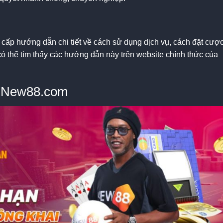
 cấp hướng dẫn chi tiết về cách sử dụng dịch vụ, cách đặt cược
 có thể tìm thấy các hướng dẫn này trên website chính thức của
lý New88.com