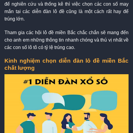
để nghiên cứu và thống kê thì việc chọn các con số may
mắn tại các diễn đàn lô đề cũng là một cách rất hay để
trúng lớn.
Tham gia các hội lô đề miền Bắc chắc chắn sẽ mang đến
cho anh em những thông tin nhanh chóng và thú vị nhất về
các con số lô tô có tỷ lệ trúng cao.
Kinh nghiệm chọn diễn đàn lô đề miền Bắc
chất lượng