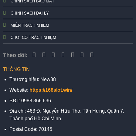
CHÍNH SÁCH BẢO MẬT
CHÍNH SÁCH ĐẠI LÝ
MIỄN TRÁCH NHIỆM
CHƠI CÓ TRÁCH NHIỆM
Theo dõi:
THÔNG TIN
Thương hiệu: New88
Website:
https://168slot.win/
SĐT: 0988 366 636
Địa chỉ: 463 Đ. Nguyễn Hữu Thọ, Tân Hưng, Quận 7,
Thành phố Hồ Chí Minh
Postal Code: 70145