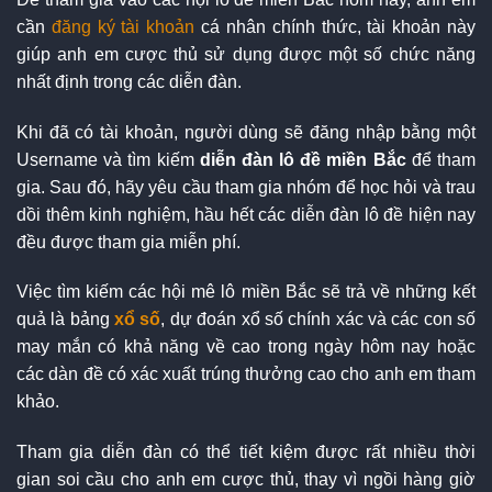
cần
đăng ký tài khoản
cá nhân chính thức, tài khoản này
giúp anh em cược thủ sử dụng được một số chức năng
nhất định trong các diễn đàn.
Khi đã có tài khoản, người dùng sẽ đăng nhập bằng một
Username và tìm kiếm
diễn đàn lô đề miền Bắc
để tham
gia. Sau đó, hãy yêu cầu tham gia nhóm để học hỏi và trau
dồi thêm kinh nghiệm, hầu hết các diễn đàn lô đề hiện nay
đều được tham gia miễn phí.
Việc tìm kiếm các hội mê lô miền Bắc sẽ trả về những kết
quả là bảng
xổ số
, dự đoán xổ số chính xác và các con số
may mắn có khả năng về cao trong ngày hôm nay hoặc
các dàn đề có xác xuất trúng thưởng cao cho anh em tham
khảo.
Tham gia diễn đàn có thể tiết kiệm được rất nhiều thời
gian soi cầu cho anh em cược thủ, thay vì ngồi hàng giờ