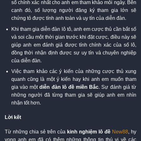
số chính xác nhất cho anh em tham khảo mỗi ngày. Bên
cạnh đó, số lượng người đăng ký tham gia lớn sẽ
chứng tỏ được tính anh toàn và uy tín của diễn đàn.
Khi tham gia diễn đàn lô tô, anh em cược thủ cần bắt số
và soi cầu một thời gian trước khi đặt cược, điều này sẽ
giúp anh em đánh giá được tính chính xác của số lô,
đồng thời nhận định được sự uy tín và chuyên nghiệp
của diễn đàn.
Việc tham khảo các ý kiến của những cược thủ xung
quanh cũng là một ý kiến hay khi anh em muốn tham
gia vào một
diễn đàn lô đề miền Bắc
. Sự đánh giá từ
những người đã từng tham gia sẽ giúp anh em nhìn
nhận tốt hơn.
Lời kết
Từ những chia sẻ trên của
kinh nghiệm lô đề
New88
, hy
vọng anh em đã có thêm những thông tin thú vị về các