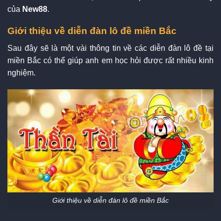
của
New88
.
Giới thiệu về diễn đàn lô đề miền Bắc
Sau đây sẽ là một vài thông tin về các diễn đàn lô đề tại
miền Bắc có thể giúp anh em học hỏi được rất nhiều kinh
nghiệm.
Giới thiệu về diễn đàn lô đề miền Bắc