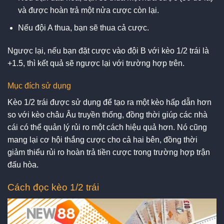
và được hoàn trả một nửa cược còn lại.
Nếu đội A thua, bạn sẽ thua cả cược.
Ngược lại, nếu bạn đặt cược vào đội B với kèo 1/2 trái là
+1.5, thì kết quả sẽ ngược lại với trường hợp trên.
Mục đích sử dụng
Kèo 1/2 trái được sử dụng để tạo ra một kèo hấp dẫn hơn
so với kèo châu Âu truyền thống, đồng thời giúp các nhà
cái có thể quản lý rủi ro một cách hiệu quả hơn. Nó cũng
mang lại cơ hội thắng cược cho cả hai bên, đồng thời
giảm thiểu rủi ro hoàn trả tiền cược trong trường hợp trận
đấu hòa.
Cách đọc kèo 1/2 trái