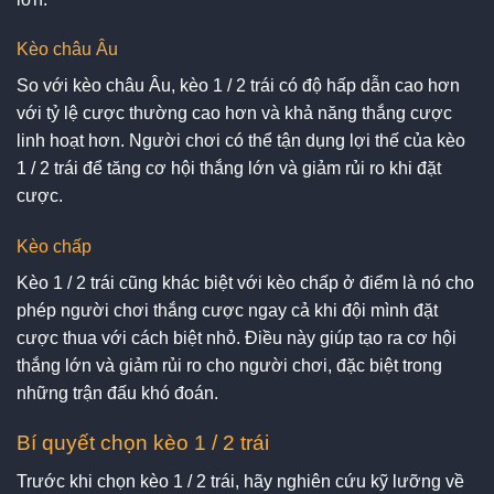
Kèo châu Âu
So với kèo châu Âu, kèo 1 / 2 trái có độ hấp dẫn cao hơn
với tỷ lệ cược thường cao hơn và khả năng thắng cược
linh hoạt hơn. Người chơi có thể tận dụng lợi thế của kèo
1 / 2 trái để tăng cơ hội thắng lớn và giảm rủi ro khi đặt
cược.
Kèo chấp
Kèo 1 / 2 trái cũng khác biệt với kèo chấp ở điểm là nó cho
phép người chơi thắng cược ngay cả khi đội mình đặt
cược thua với cách biệt nhỏ. Điều này giúp tạo ra cơ hội
thắng lớn và giảm rủi ro cho người chơi, đặc biệt trong
những trận đấu khó đoán.
Bí quyết chọn kèo 1 / 2 trái
Trước khi chọn kèo 1 / 2 trái, hãy nghiên cứu kỹ lưỡng về