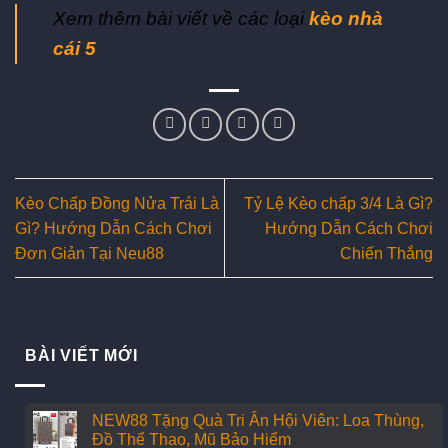
Xem thêm bài viết về các loại
kèo nhà
cái 5
Kèo Chấp Đồng Nửa Trái Là
Tỷ Lệ Kèo chấp 3/4 Là Gì?
Gì? Hướng Dẫn Cách Chơi
Hướng Dẫn Cách Chơi
Đơn Giản Tại Neu88
Chiến Thắng
BÀI VIẾT MỚI
NEW88 Tặng Quà Tri Ân Hội Viên: Loa Thùng,
Đồ Thể Thao, Mũ Bảo Hiểm