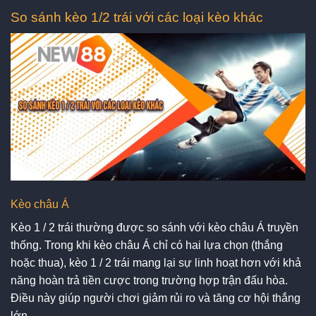
So sánh kèo 1/2 trái với các loại kèo khác
Kèo châu Á
Kèo 1 / 2 trái thường được so sánh với kèo châu Á truyền
thống. Trong khi kèo châu Á chỉ có hai lựa chọn (thắng
hoặc thua), kèo 1 / 2 trái mang lại sự linh hoạt hơn với khả
năng hoàn trả tiền cược trong trường hợp trận đấu hòa.
Điều này giúp người chơi giảm rủi ro và tăng cơ hội thắng
lớn.