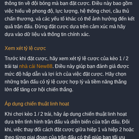
thông tin về đội bóng mà bạn đặt cược. Điều này bao gồm
việc hiểu về phong độ, lực lượng, hệ thống chơi, cầu thủ
chấn thương, và các yếu tố khác có thể ảnh hưởng đến kết
quả trận đấu. Đừng đặt cược dựa trên cảm xúc mà hãy
dựa vào dữ liệu và thông tin chính xác.
Xem xét tỷ lệ cược
Trước khi đặt cược, hãy xem xét tỷ lệ cược của kèo 1 / 2
trái tại
nhà cái New88
. Điều này giúp bạn đánh giá được
mức độ hấp dẫn và lợi ích của việc đặt cược. Hãy chọn
những trận đấu có tỷ lệ cược hợp lý và tiềm năng thắng
lớn để tăng cơ hội chiến thắng.
Áp dụng chiến thuật linh hoạt
Khi chơi kèo 1 / 2 trái, hãy áp dụng chiến thuật linh hoạt
dựa trên tình hình trận đấu và diễn biến của trận đấu. Đôi
khi, việc thay đổi cách đặt cược giữa hiệp 1 và hiệp 2 hoặc
theo từng giai đoạn của trận đấu có thể giúp bạn tối ưu