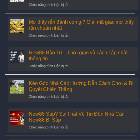
ở
Chức năng bình luận bị tắt
NEW88
Tặng
Quà
Mơ thấy rắn đánh con gì? Giải mã giấc mơ thấy
Tri
rắn chuẩn nhất
Ân
ở
Chức năng bình luận bị tắt
Hội
Mơ
Viên:
thấy
Loa
rắn
New88 Bảo Trì – Thời gian và cách cập nhật
Thùng,
đánh
Đồ
thông tin
con
Thể
ở
Chức năng bình luận bị tắt
gì?
Thao,
New88
Giải
Mũ
Bảo
mã
Bảo
Trì
Kèo Góc Nhà Cái: Hướng Dẫn Cách Chơi & Bí
giấc
Hiểm
–
mơ
Quyết Chiến Thắng
Thời
thấy
ở
Chức năng bình luận bị tắt
gian
rắn
Kèo
và
chuẩn
Góc
cách
nhất
Nhà
New88 Sập? Sự Thật Về Tin Đồn Nhà Cái
cập
Cái:
nhật
New88 Bị Sập
Hướng
thông
ở
Chức năng bình luận bị tắt
Dẫn
tin
New88
Cách
Sập?
Chơi