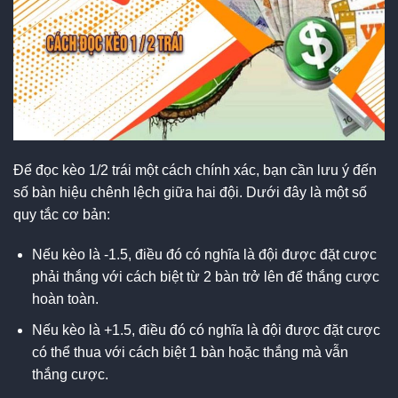
Để đọc kèo 1/2 trái một cách chính xác, bạn cần lưu ý đến
số bàn hiệu chênh lệch giữa hai đội. Dưới đây là một số
quy tắc cơ bản:
Nếu kèo là -1.5, điều đó có nghĩa là đội được đặt cược
phải thắng với cách biệt từ 2 bàn trở lên để thắng cược
hoàn toàn.
Nếu kèo là +1.5, điều đó có nghĩa là đội được đặt cược
có thể thua với cách biệt 1 bàn hoặc thắng mà vẫn
thắng cược.