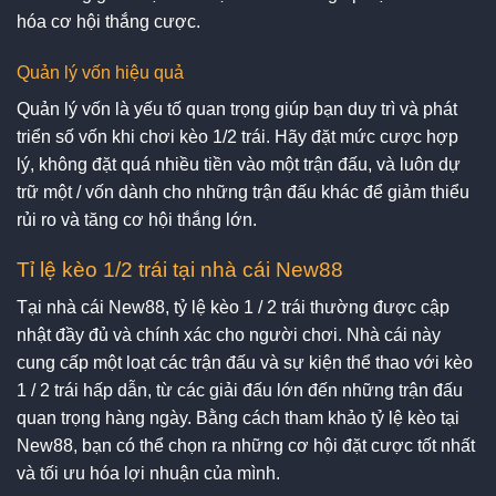
hóa cơ hội thắng cược.
Quản lý vốn hiệu quả
Quản lý vốn là yếu tố quan trọng giúp bạn duy trì và phát
triển số vốn khi chơi kèo 1/2 trái. Hãy đặt mức cược hợp
lý, không đặt quá nhiều tiền vào một trận đấu, và luôn dự
trữ một / vốn dành cho những trận đấu khác để giảm thiểu
rủi ro và tăng cơ hội thắng lớn.
Tỉ lệ kèo 1/2 trái tại nhà cái New88
Tại nhà cái New88, tỷ lệ kèo 1 / 2 trái thường được cập
nhật đầy đủ và chính xác cho người chơi. Nhà cái này
cung cấp một loạt các trận đấu và sự kiện thể thao với kèo
1 / 2 trái hấp dẫn, từ các giải đấu lớn đến những trận đấu
quan trọng hàng ngày. Bằng cách tham khảo tỷ lệ kèo tại
New88, bạn có thể chọn ra những cơ hội đặt cược tốt nhất
và tối ưu hóa lợi nhuận của mình.