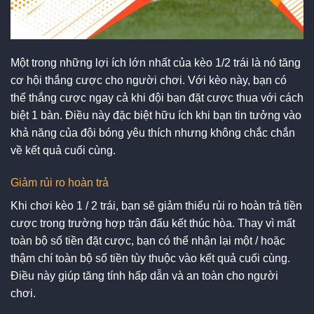
Một trong những lợi ích lớn nhất của kèo 1/2 trái là nó tăng
cơ hội thắng cược cho người chơi. Với kèo này, bạn có
thể thắng cược ngay cả khi đội bạn đặt cược thua với cách
biệt 1 bàn. Điều này đặc biệt hữu ích khi bạn tin tưởng vào
khả năng của đội bóng yêu thích nhưng không chắc chắn
về kết quả cuối cùng.
Giảm rủi ro hoàn trả
Khi chơi kèo 1 / 2 trái, bạn sẽ giảm thiểu rủi ro hoàn trả tiền
cược trong trường hợp trận đấu kết thúc hòa. Thay vì mất
toàn bộ số tiền đặt cược, bạn có thể nhận lại một / hoặc
thậm chí toàn bộ số tiền tùy thuộc vào kết quả cuối cùng.
Điều này giúp tăng tính hấp dẫn và an toàn cho người
chơi.