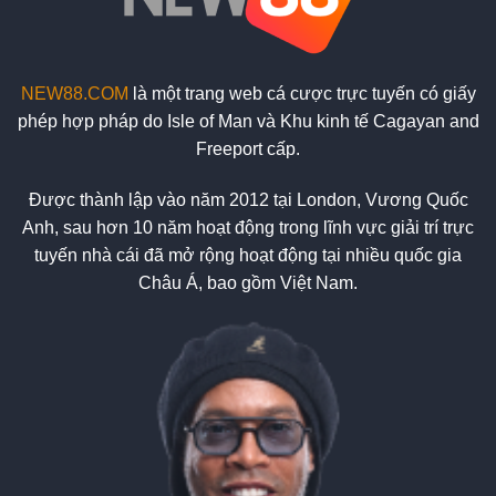
Nhà
Cái
NEW88.COM
là một trang web cá cược trực tuyến có giấy
phép hợp pháp do Isle of Man và Khu kinh tế Cagayan and
Freeport cấp.
Được thành lập vào năm 2012 tại London, Vương Quốc
Anh, sau hơn 10 năm hoạt động trong lĩnh vực giải trí trực
tuyến nhà cái đã mở rộng hoạt động tại nhiều quốc gia
Châu Á, bao gồm Việt Nam.