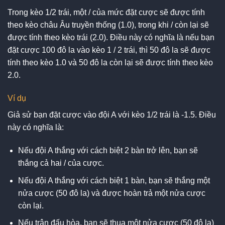
Trong kèo 1/2 trái, một / của mức đặt cược sẽ được tính
theo kèo châu Âu truyền thống (1.0), trong khi / còn lại sẽ
được tính theo kèo trái (2.0). Điều này có nghĩa là nếu bạn
đặt cược 100 đô la vào kèo 1 / 2 trái, thì 50 đô la sẽ được
tính theo kèo 1.0 và 50 đô la còn lại sẽ được tính theo kèo
2.0.
Ví dụ
Giả sử bạn đặt cược vào đội A với kèo 1/2 trái là -1.5. Điều
này có nghĩa là:
Nếu đội A thắng với cách biệt 2 bàn trở lên, bạn sẽ
thắng cả hai / của cược.
Nếu đội A thắng với cách biệt 1 bàn, bạn sẽ thắng một
nửa cược (50 đô la) và được hoàn trả một nửa cược
còn lại.
Nếu trận đấu hòa, bạn sẽ thua một nửa cược (50 đô la)