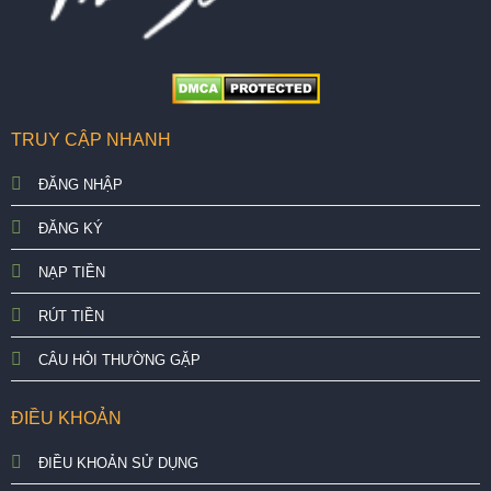
TRUY CẬP NHANH
ĐĂNG NHẬP
ĐĂNG KÝ
NẠP TIỀN
RÚT TIỀN
CÂU HỎI THƯỜNG GẶP
ĐIỀU KHOẢN
ĐIỀU KHOẢN SỬ DỤNG