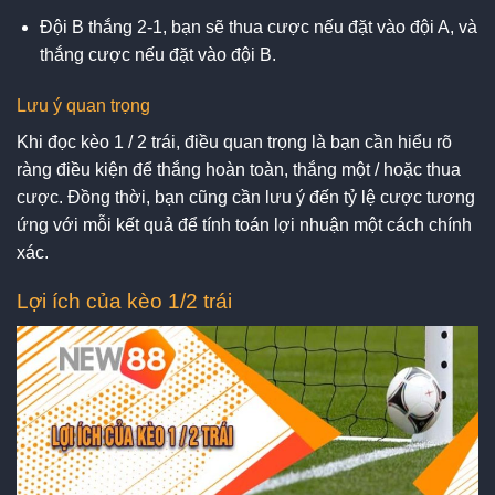
Đội B thắng 2-1, bạn sẽ thua cược nếu đặt vào đội A, và
thắng cược nếu đặt vào đội B.
Lưu ý quan trọng
Khi đọc kèo 1 / 2 trái, điều quan trọng là bạn cần hiểu rõ
ràng điều kiện để thắng hoàn toàn, thắng một / hoặc thua
cược. Đồng thời, bạn cũng cần lưu ý đến tỷ lệ cược tương
ứng với mỗi kết quả để tính toán lợi nhuận một cách chính
xác.
Lợi ích của kèo 1/2 trái