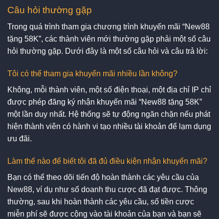
Câu hỏi thường gặp
Trong quá trình tham gia chương trình khuyến mãi “New88
tặng 58K”, các thành viên mới thường gặp phải một số câu
hỏi thường gặp. Dưới đây là một số câu hỏi và câu trả lời:
Tôi có thể tham gia khuyến mãi nhiều lần không?
Không, mỗi thành viên, một số điện thoại, một địa chỉ IP chỉ
được phép đăng ký nhận khuyến mãi “New88 tặng 58K”
một lần duy nhất. Hệ thống sẽ tự động ngăn chặn nếu phát
hiện thành viên có hành vi tạo nhiều tài khoản để lạm dụng
ưu đãi.
Làm thế nào để biết tôi đã đủ điều kiện nhận khuyến mãi?
Bạn có thể theo dõi tiến độ hoàn thành các yêu cầu của
New88, ví dụ như số doanh thu cược đã đạt được. Thông
thường, sau khi hoàn thành các yêu cầu, số tiền cược
miễn phí sẽ được cộng vào tài khoản của bạn và bạn sẽ