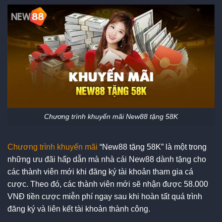
Chương trình khuyến mãi New88 tặng 58K
Chương trình khuyến mãi
“New88 tặng 58K” là một trong
những ưu đãi hấp dẫn mà nhà cái New88 dành tặng cho
các thành viên mới khi đăng ký tài khoản tham gia cá
cược. Theo đó, các thành viên mới sẽ nhận được 58.000
VNĐ tiền cược miễn phí ngay sau khi hoàn tất quá trình
đăng ký và liên kết tài khoản thành công.