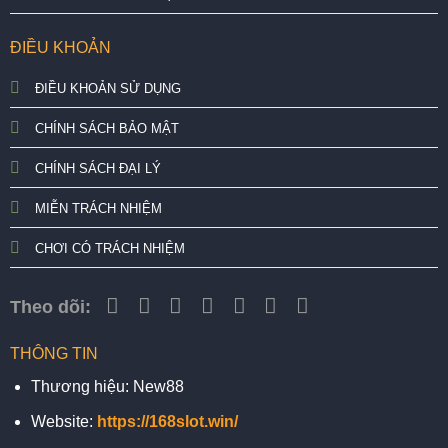
ĐIỀU KHOẢN
ĐIỀU KHOẢN SỬ DỤNG
CHÍNH SÁCH BẢO MẬT
CHÍNH SÁCH ĐẠI LÝ
MIỄN TRÁCH NHIỆM
CHƠI CÓ TRÁCH NHIỆM
Theo dõi:
THÔNG TIN
Thương hiệu: New88
Website:
https://168slot.win/