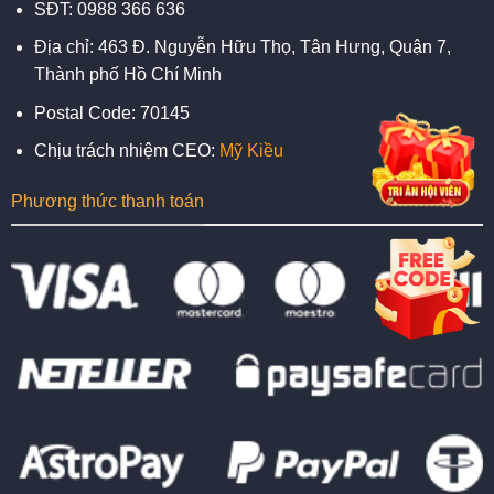
SĐT: 0988 366 636
Địa chỉ: 463 Đ. Nguyễn Hữu Thọ, Tân Hưng, Quận 7,
Thành phố Hồ Chí Minh
Postal Code: 70145
Chịu trách nhiệm CEO:
Mỹ Kiều
Phương thức thanh toán