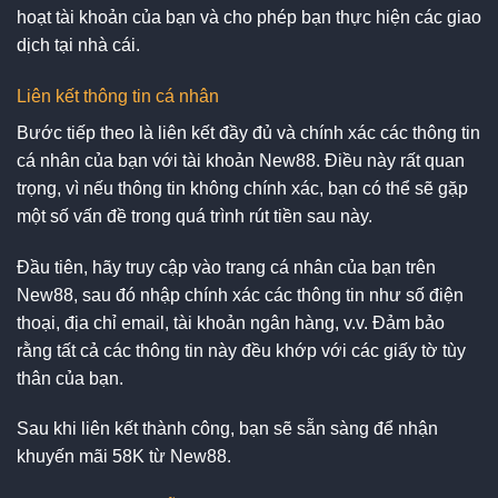
hoạt tài khoản của bạn và cho phép bạn thực hiện các giao
dịch tại nhà cái.
Liên kết thông tin cá nhân
Bước tiếp theo là liên kết đầy đủ và chính xác các thông tin
cá nhân của bạn với tài khoản New88. Điều này rất quan
trọng, vì nếu thông tin không chính xác, bạn có thể sẽ gặp
một số vấn đề trong quá trình rút tiền sau này.
Đầu tiên, hãy truy cập vào trang cá nhân của bạn trên
New88, sau đó nhập chính xác các thông tin như số điện
thoại, địa chỉ email, tài khoản ngân hàng, v.v. Đảm bảo
rằng tất cả các thông tin này đều khớp với các giấy tờ tùy
thân của bạn.
Sau khi liên kết thành công, bạn sẽ sẵn sàng để nhận
khuyến mãi 58K từ New88.