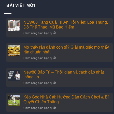
BÀI VIẾT MỚI
NEW88 Tặng Quà Tri Ân Hội Viên: Loa Thùng,
Đồ Thể Thao, Mũ Bảo Hiểm
ở
Chức năng bình luận bị tắt
NEW88
Tặng
Quà
Mơ thấy rắn đánh con gì? Giải mã giấc mơ thấy
Tri
rắn chuẩn nhất
Ân
ở
Chức năng bình luận bị tắt
Hội
Mơ
Viên:
thấy
Loa
rắn
New88 Bảo Trì – Thời gian và cách cập nhật
Thùng,
đánh
Đồ
thông tin
con
Thể
ở
Chức năng bình luận bị tắt
gì?
Thao,
New88
Giải
Mũ
Bảo
mã
Bảo
Trì
Kèo Góc Nhà Cái: Hướng Dẫn Cách Chơi & Bí
giấc
Hiểm
–
mơ
Quyết Chiến Thắng
Thời
thấy
ở
Chức năng bình luận bị tắt
gian
rắn
Kèo
và
chuẩn