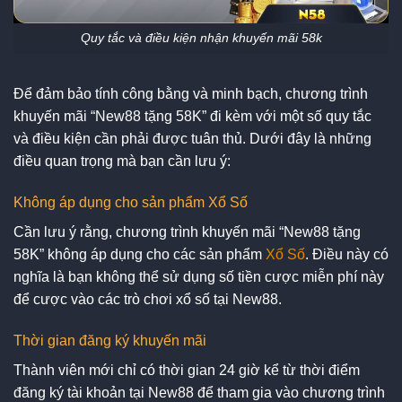
Quy tắc và điều kiện nhận khuyến mãi 58k
Để đảm bảo tính công bằng và minh bạch, chương trình
khuyến mãi “New88 tặng 58K” đi kèm với một số quy tắc
và điều kiện cần phải được tuân thủ. Dưới đây là những
điều quan trọng mà bạn cần lưu ý:
Không áp dụng cho sản phẩm Xổ Số
Cần lưu ý rằng, chương trình khuyến mãi “New88 tặng
58K” không áp dụng cho các sản phẩm
Xổ Số
. Điều này có
nghĩa là bạn không thể sử dụng số tiền cược miễn phí này
để cược vào các trò chơi xổ số tại New88.
Thời gian đăng ký khuyến mãi
Thành viên mới chỉ có thời gian 24 giờ kể từ thời điểm
đăng ký tài khoản tại New88 để tham gia vào chương trình